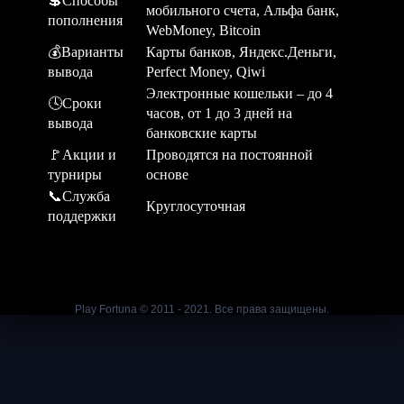
💲Способы
мобильного счета, Альфа банк,
пополнения
WebMoney, Bitcoin
💰Варианты
Карты банков, Яндекс.Деньги,
вывода
Perfect Money, Qiwi
Электронные кошельки – до 4
🕓Сроки
часов, от 1 до 3 дней на
вывода
банковские карты
🚩Акции и
Проводятся на постоянной
турниры
основе
📞Служба
Круглосуточная
поддержки
Play Fortuna © 2011 - 2021. Все права защищены.