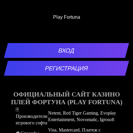
Play Fortuna
ВХОД
РЕГИСТРАЦИЯ
ОФИЦИАЛЬНЫЙ САЙТ КАЗИНО
ПЛЕЙ ФОРТУНА (PLAY FORTUNA)
🃏
Netent, Red Tiger Gaming, Evoplay
Производители
Entertainment, Novomatic, Igrosoft
игрового софта
Visa, Mastercard, Платеж с